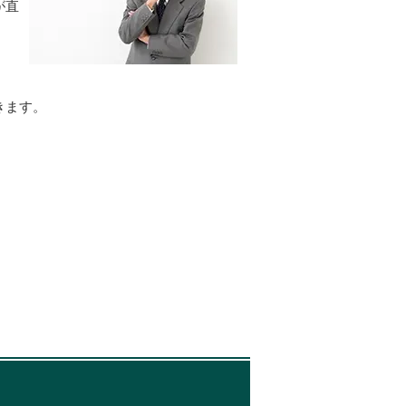
が直
」
きます。