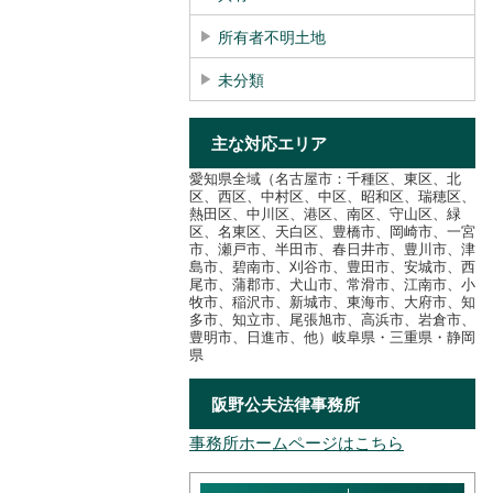
所有者不明土地
未分類
主な対応エリア
愛知県全域（名古屋市：千種区、東区、北
区、西区、中村区、中区、昭和区、瑞穂区、
熱田区、中川区、港区、南区、守山区、緑
区、名東区、天白区、豊橋市、岡崎市、一宮
市、瀬戸市、半田市、春日井市、豊川市、津
島市、碧南市、刈谷市、豊田市、安城市、西
尾市、蒲郡市、犬山市、常滑市、江南市、小
牧市、稲沢市、新城市、東海市、大府市、知
多市、知立市、尾張旭市、高浜市、岩倉市、
豊明市、日進市、他）岐阜県・三重県・静岡
県
阪野公夫法律事務所
事務所ホームページはこちら